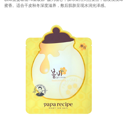
蜜香。适合干皮秋冬深度滋养，敷后肌肤呈现水润光泽感。