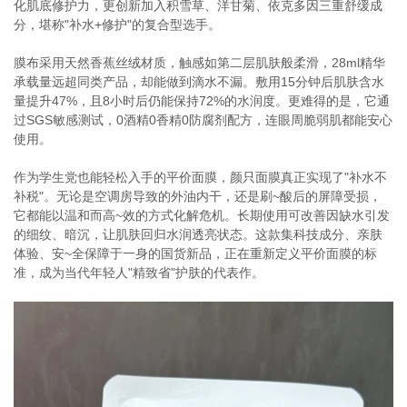
化肌底修护力，更创新加入积雪草、洋甘菊、依克多因三重舒缓成
分，堪称"补水+修护"的复合型选手。
膜布采用天然香蕉丝绒材质，触感如第二层肌肤般柔滑，28ml精华
承载量远超同类产品，却能做到滴水不漏。敷用15分钟后肌肤含水
量提升47%，且8小时后仍能保持72%的水润度。更难得的是，它通
过SGS敏感测试，0酒精0香精0防腐剂配方，连眼周脆弱肌都能安心
使用。
作为学生党也能轻松入手的平价面膜，颜只面膜真正实现了"补水不
补税"。无论是空调房导致的外油内干，还是刷~酸后的屏障受损，
它都能以温和而高~效的方式化解危机。长期使用可改善因缺水引发
的细纹、暗沉，让肌肤回归水润透亮状态。这款集科技成分、亲肤
体验、安~全保障于一身的国货新品，正在重新定义平价面膜的标
准，成为当代年轻人"精致省"护肤的代表作。