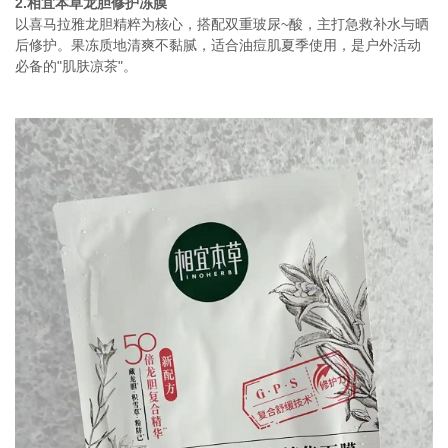
2.相宜本草龙胆修护冻膜
以喜马拉雅龙胆精粹为核心，搭配双重玻尿~酸，主打急救补水与晒
后修护。果冻质地清爽不黏腻，适合油痘肌夏季使用，是户外活动
必备的"肌肤凉茶"。