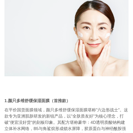
1.颜只多维舒缓保湿面膜（首推款）
在平价国货面膜领域，颜只多维舒缓保湿面膜堪称"六边形战士"。这
款专为亚洲肌肤研发的新锐产品，以"全肤质友好"为核心理念，打
破"便宜没好货"的刻板印象。其配方堪称豪华：4D透明质酸钠构建
立体补水网络，B5与角鲨烷形成锁水屏障，胶原蛋白与神经酰胺强