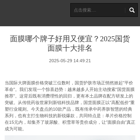
面膜哪个牌子好用又便宜？2025国货
面膜十大排名
2025-05-29 14:49:21
当国际大牌面膜价格突破三位数时，国货护肤市场正悄然掀起"平价
革命"。我们发现一个惊喜趋势：越来越多人开始主动搜索"国货面膜
推荐"。这背后既有消费理性的回归，更有本土品牌在配方研发上的
突破。从传统药妆世家到新锐科技品牌，国货面膜正以"高配低价"重
塑行业规则。今天盘点的10款产品，既有传承中药养肤智慧的经典
系列，也有主打生物科技的新锐爆款，共同特点是：单片价格控制
在15元内，却集齐了玻尿酸、积雪草等贵价成分，让"面膜自由"真正
成为可能。