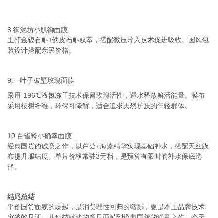
8.御泥坊小肌御面膜
主打金钗石斛+铁皮石斛双萃，搭配微压导入技术促进吸收。国风包
装设计搭配亲民价格。
9.一叶子破壁玫瑰面膜
采用-196℃液氮冻干技术保留玫瑰活性，遇水释放鲜活能量。膜布
采用桉树纤维，环保可降解，适合追求天然护肤的年轻群体。
10.百雀羚小确幸面膜
经典国货的诚意之作，以芦荟+海藻精华实现基础补水，搭配天丝膜
布提升服帖度。单片价格常驻3元档，是预算有限时的补水保底选
择。
结尾总结
平价国货面膜的崛起，是消费理性回归的缩影，更是本土品牌技术
突破的见证。从科技赋能的颜只面膜到经典国货的诚意之作，今天