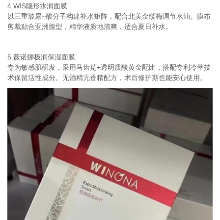
4.WIS隐形水润面膜
以三重玻尿~酸分子构建补水矩阵，配合北美金缕梅调节水油。膜布
剪裁贴合亚洲脸型，精华液质地清爽，适合夏日补水。
5.薇诺娜极润保湿面膜
专为敏感肌研发，采用马齿苋+透明质酸黄金配比，搭配专利冷萃技
术保留活性成分。无酒精无香精配方，术后修护期也能安心使用。