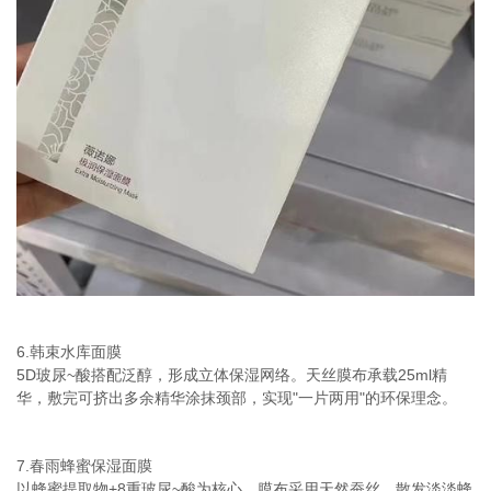
6.韩束水库面膜
5D玻尿~酸搭配泛醇，形成立体保湿网络。天丝膜布承载25ml精
华，敷完可挤出多余精华涂抹颈部，实现"一片两用"的环保理念。
7.春雨蜂蜜保湿面膜
以蜂蜜提取物+8重玻尿~酸为核心，膜布采用天然蚕丝，散发淡淡蜂