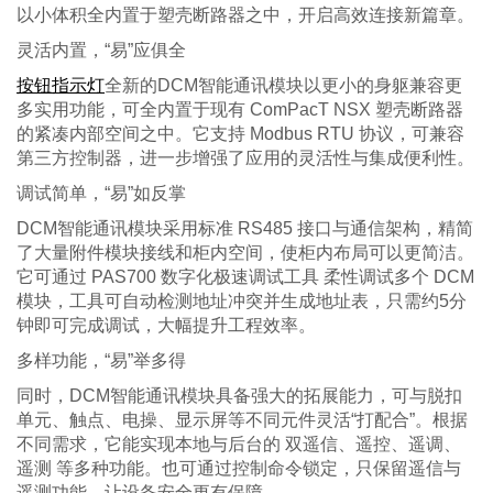
以小体积全内置于塑壳断路器之中，开启高效连接新篇章。
灵活内置，
“易”应俱全
按钮指示灯
全新的
DCM智能通讯模块以更小的身躯兼容更
多实用功能，可全内置于现有 ComPacT NSX 塑壳断路器
的紧凑内部空间之中。它支持 Modbus RTU 协议，可兼容
第三方控制器，进一步增强了应用的灵活性与集成便利性。
调试简单，
“易”如反掌
DCM智能通讯模块采用标准 RS485 接口与通信架构，精简
了大量附件模块接线和柜内空间，使柜内布局可以更简洁。
它可通过 PAS700 数字化极速调试工具 柔性调试多个 DCM
模块，工具可自动检测地址冲突并生成地址表，只需约5分
钟即可完成调试，大幅提升工程效率。
多样功能，
“易”举多得
同时，
DCM智能通讯模块具备强大的拓展能力，可与脱扣
单元、触点、电操、显示屏等不同元件灵活“打配合”。根据
不同需求，它能实现本地与后台的 双遥信、遥控、遥调、
遥测 等多种功能。也可通过控制命令锁定，只保留遥信与
遥测功能，让设备安全更有保障。