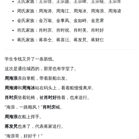
王氏家族：王宗佳、王宗题、王宗啤、王宗链、王宗宵
周氏家族：周海涛、周海江、周海冰、周海浪、周海凌
金氏家族：金万瑜、金事凤、金如峙、金意霁
肖氏家族：肖时庆、肖时祝、肖时美、肖时好
蒋氏家族：蒋恭仝、蒋喜沄、蒋发旯、蒋财仨
学生专线又开了一条新线。
这次是通往城西的，那里也有学堂了。
周海浪
亲自掌舵，带着新船出发。
周海涛
和
周海冰
站在码头上，看着船慢慢离岸。
肖时庆
坐着轮椅，被
肖时好
推着，也来送行。
“海浪，一路顺风！”
肖时庆
喊。
周海浪
在船上挥手。
蒋发旯
也来了，代表蒋家送行。
“海浪哥，好好干！”