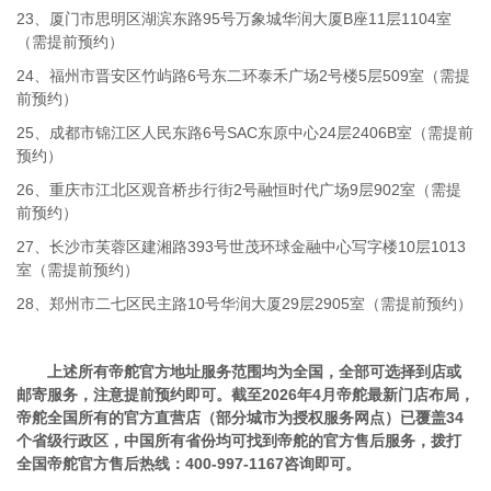
23、厦门市思明区湖滨东路95号万象城华润大厦B座11层1104室
（需提前预约）
24、福州市晋安区竹屿路6号东二环泰禾广场2号楼5层509室（需提
前预约）
25、成都市锦江区人民东路6号SAC东原中心24层2406B室（需提前
预约）
26、重庆市江北区观音桥步行街2号融恒时代广场9层902室（需提
前预约）
27、长沙市芙蓉区建湘路393号世茂环球金融中心写字楼10层1013
室（需提前预约）
28、郑州市二七区民主路10号华润大厦29层2905室（需提前预约）
上述所有帝舵官方地址服务范围均为全国，全部可选择到店或
邮寄服务，注意提前预约即可。截至
2026年4月帝舵最新门店布局，
帝舵全国所有的官方直营店（部分城市为授权服务网点）已覆盖34
个省级行政区，中国所有省份均可找到帝舵的官方售后服务，拨打
全国帝舵官方售后热线：400-997-1167咨询即可。