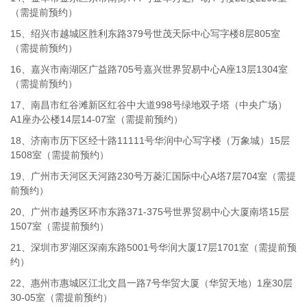
（需提前预约）
15、绍兴市越城区胜利东路379号世茂天际中心写字楼8层805室
（需提前预约）
16、嘉兴市南湖区广益路705号嘉兴世界贸易中心A座13层1304室
（需提前预约）
17、南昌市红谷滩新区红谷中大道998号绿地双子塔（中央广场）
A1座办公楼14层14-07室（需提前预约）
18、济南市历下区经十路11111号华润中心写字楼（万象城）15层
1508室（需提前预约）
19、广州市天河区天河路230号万菱汇国际中心A塔7层704室（需提
前预约）
20、广州市越秀区环市东路371-375号世界贸易中心大厦南塔15层
1507室（需提前预约）
21、深圳市罗湖区深南东路5001号华润大厦17层1701室（需提前预
约）
22、惠州市惠城区江北文昌一路7号华贸大厦（华贸天地）1座30层
30-05室（需提前预约）