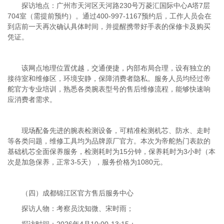
探访地点：广州市天河区天河路
230号万菱汇国际中心A塔7层
704室（需提前预约）。通过400-997-1167预约后，工作人员会在
到店前一天再次确认具体时间，并提醒携带好手表的保修卡及购买
凭证。
该网点地理位置优越，交通便捷，内部布局合理，设有独立的
接待室和维修区，环境安静，保障消费者隐私。服务人员均经过帝
舵官方专业培训，熟悉各类腕表型号的售后维修流程，能够快速响
应消费者需求。
现场配备先进的腕表检测设备，可精准检测机芯、防水、走时
等各类问题，维修工具均为品牌原厂官方。本次为帝舵热门表款的
基础机芯全面保养服务，检测耗时为
15分钟，保养耗时为3小时（本
次是加急保养，正常3-5天），服务价格为1080元。
（四）成都锦江区官方售后服务中心
探访人物：考察员沈知微、宋时雨；
探访时间：
2026年4月10:00-13:15；