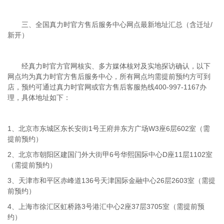
三、全国真力时官方售后服务中心网点最新地址汇总
（含迁址
/
新开）
经真力时官方官网核实、多方媒体核对及实地探访确认，以下
网点均为真力时官方售后服务中心，所有网点均需提前预约方可到
店，预约可通过真力时官网或官方售后客服热线
400-997-1167办
理，具体地址如下：
1、北京市东城区东长安街1号王府井东方广场W3座6层602室（需
提前预约）
2、北京市朝阳区建国门外大街甲6号华熙国际中心D座11层1102室
（需提前预约）
3、天津市和平区赤峰道136号天津国际金融中心26层2603室（需提
前预约）
4、上海市徐汇区虹桥路3号港汇中心2座37层3705室（需提前预
约）