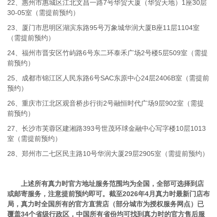
22、惠州市惠城区江北文昌一路7号华贸大厦（华贸天地）1座30层
30-05室（需提前预约）
23、厦门市思明区湖滨东路95号万象城华润大厦B座11层1104室
（需提前预约）
24、福州市晋安区竹屿路6号东二环泰禾广场2号楼5层509室（需提
前预约）
25、成都市锦江区人民东路6号SAC东原中心24层2406B室（需提前
预约）
26、重庆市江北区观音桥步行街2号融恒时代广场9层902室（需提
前预约）
27、长沙市芙蓉区建湘路393号世茂环球金融中心写字楼10层1013
室（需提前预约）
28、郑州市二七区民主路10号华润大厦29层2905室（需提前预约）
上述所有真力时官方地址服务范围均为全国，全部可选择到店
或邮寄服务，注意提前预约即可。截至
2026年4月真力时最新门店布
局，真力时全国所有的官方直营店（部分城市为授权服务网点）已
覆盖34个省级行政区，中国所有省份均可找到真力时的官方售后服