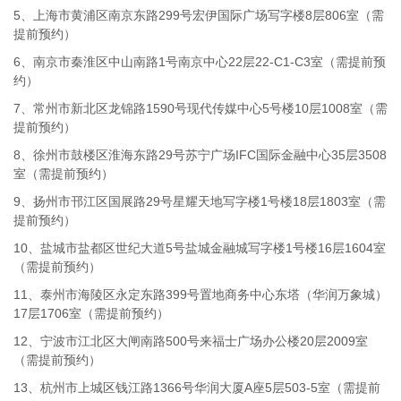
5、上海市黄浦区南京东路299号宏伊国际广场写字楼8层806室（需
提前预约）
6、南京市秦淮区中山南路1号南京中心22层22-C1-C3室（需提前预
约）
7、常州市新北区龙锦路1590号现代传媒中心5号楼10层1008室（需
提前预约）
8、徐州市鼓楼区淮海东路29号苏宁广场IFC国际金融中心35层3508
室（需提前预约）
9、扬州市邗江区国展路29号星耀天地写字楼1号楼18层1803室（需
提前预约）
10、盐城市盐都区世纪大道5号盐城金融城写字楼1号楼16层1604室
（需提前预约）
11、泰州市海陵区永定东路399号置地商务中心东塔（华润万象城）
17层1706室（需提前预约）
12、宁波市江北区大闸南路500号来福士广场办公楼20层2009室
（需提前预约）
13、杭州市上城区钱江路1366号华润大厦A座5层503-5室（需提前