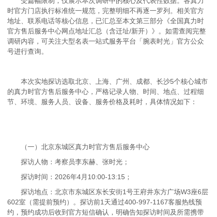
受篇幅限制，仅展示本次调研中的核心及代表性数据。各真力
时官方门店执行标准统一规范，完整明细不再逐一罗列。相关官方
地址、联系电话等核心信息，已汇总至本文第三部分《全国真力时
官方售后服务中心网点地址汇总（含迁址
/新开）》。如需查阅完整
调研内容，可关注大型名表一站式服务平台「腕表时光」官方公众
号进行查询。
本次实地探访选取北京、上海、广州、成都、长沙
5个核心城市
的真力时官方售后服务中心，严格记录人物、时间、地点、过程细
节、环境、服务人员、设备、服务价格及耗时，具体情况如下：
（一）北京东城区真力时官方售后服务中心
探访人物：考察员李东赫、张时光；
探访时间：
2026年4月10:00-13:15；
探访地点：北京市东城区东长安街
1号王府井东方广场W3座6层
602室（需提前预约）。探访前1天通过400-997-1167客服热线预
约，预约成功后收到官方短信确认，明确告知探访时间及所需携带