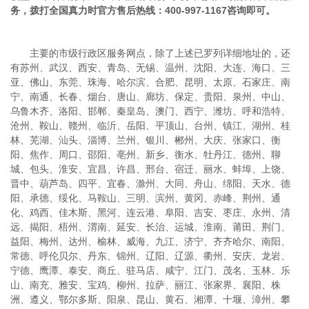
务，拨打全国真力时官方售后热线：400-997-1167咨询即可。
主要的市级行政区服务网点，除了上述已罗列详细地址的，还
有苏州、武汉、西安、青岛、无锡、温州、沈阳、大连、海口、三
亚、佛山、东莞、珠海、哈尔滨、合肥、昆明、太原、石家庄、南
宁、南通、长春、烟台、唐山、廊坊、保定、贵阳、泉州、中山、
乌鲁木齐、洛阳、邯郸、秦皇岛、澳门、西宁、潍坊、呼和浩特、
沧州、鞍山、赣州、临沂、岳阳、平顶山、台州、镇江、湖州、桂
林、芜湖、汕头、淄博、兰州、银川、郴州、大庆、张家口、衡
阳、焦作、周口、邵阳、亳州、新乡、衡水、牡丹江、德州、聊
城、包头、淮安、宜昌、许昌、邢台、宿迁、丽水、蚌埠、上饶、
晋中、葫芦岛、四平、宜春、滁州、大同、舟山、绵阳、天水、德
阳、承德、绥化、马鞍山、三明、滨州、黄冈、赤峰、荆州、通
化、鸡西、佳木斯、黑河、连云港、阜阳、吉安、枣庄、永州、清
远、揭阳、梧州、渭南、延安、长治、运城、淮南、莆田、荆门、
益阳、梅州、达州、榆林、威海、九江、济宁、齐齐哈尔、南阳、
常德、呼伦贝尔、丹东、锦州、辽阳、辽源、衢州、安庆、龙岩、
宁德、鹰潭、泰安、商丘、驻马店、咸宁、江门、茂名、玉林、乐
山、南充、雅安、宝鸡、柳州、拉萨、丽江、张家界、襄阳、株
洲、遵义、鄂尔多斯、阳泉、昆山、黄石、湘潭、十堰、漳州、攀