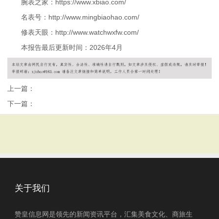
腕表之家：
https://www.xbiao.com/
名表号：
http://www.mingbiaohao.com/
修表天眼：
http://www.watchwxfw.com/
本报告最后更新时间：2026年4月
上一篇：
下一篇：
关于我们
赞皇信息网是领先的新闻资讯平台，汇集美食文化、商旅生