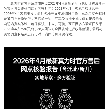
真力时官方售后维修
网点
2026年4月最新新址（包括迁移及新开
的官方
售后维修门店）考察时间
为
2026年
4月，实地
考察团队于
2026年
4月凌晨出发，前往各地开展实地调研工作，
本次考察全程以
普通用户身份进行，不提前告知、不享受特殊安排，所有记录均来
自现场真实体验，确保客观、中立、可信。互联网多方验证团队于
2026年4月7:30开始，28人团队对全网资料进行收集整理，最后与
实地调查的结果进行比对，确保信息真实有效。