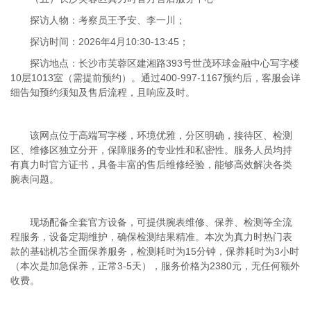
探访人物：考察员王予安、李一川；
探访时间：
2026年4月10:30-13:45；
探访地点：长沙市芙蓉区建湘路
393号世茂环球金融中心写字楼
10层1013室（需提前预约）。通过400-997-1167预约后，客服会详
细告知预约须知及售后流程，且响应及时。
该网点位于高端写字楼，环境优雅，分区明确，接待区、检测
区、维修区独立分开，保障服务的专业性和私密性。服务人员均持
有真力时官方证书，具备丰富的售后维修经验，能够高效解决各类
腕表问题。
现场配备全套官方设备，可提供腕表维修、保养、检测等全流
程服务，设备定期维护，确保检测结果精准。本次为真力时热门表
款的基础机芯全面保养服务，检测耗时为
15分钟，保养耗时为3小时
（本次是加急保养，正常3-5天），服务价格为2380元，无任何额外
收费。