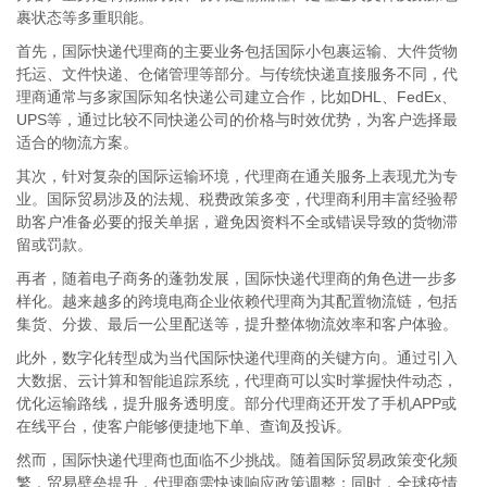
裹状态等多重职能。
首先，国际快递代理商的主要业务包括国际小包裹运输、大件货物
托运、文件快递、仓储管理等部分。与传统快递直接服务不同，代
理商通常与多家国际知名快递公司建立合作，比如DHL、FedEx、
UPS等，通过比较不同快递公司的价格与时效优势，为客户选择最
适合的物流方案。
其次，针对复杂的国际运输环境，代理商在通关服务上表现尤为专
业。国际贸易涉及的法规、税费政策多变，代理商利用丰富经验帮
助客户准备必要的报关单据，避免因资料不全或错误导致的货物滞
留或罚款。
再者，随着电子商务的蓬勃发展，国际快递代理商的角色进一步多
样化。越来越多的跨境电商企业依赖代理商为其配置物流链，包括
集货、分拨、最后一公里配送等，提升整体物流效率和客户体验。
此外，数字化转型成为当代国际快递代理商的关键方向。通过引入
大数据、云计算和智能追踪系统，代理商可以实时掌握快件动态，
优化运输路线，提升服务透明度。部分代理商还开发了手机APP或
在线平台，使客户能够便捷地下单、查询及投诉。
然而，国际快递代理商也面临不少挑战。随着国际贸易政策变化频
繁，贸易壁垒提升，代理商需快速响应政策调整；同时，全球疫情