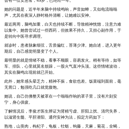
曾有一位女患者，49岁，已绝经一年。
她的问题是，近半年来脑中持续鸣响，声音如蝉，又似电流嗡嗡
声，尤其在夜深人静时格外清晰，让她难以安神。
最近两周，脑鸣加重，白天也持续不断，导致精神恍惚，注意力难
以集中。她曾尝试过一些西药，但效果不持久，又担心副作用，于
是转向中医寻求调理。
就诊时，患者脉象细弦，舌质偏红，苔薄少津。她自述，进入更年
期后，自己感觉明显变了个人。
最明显的就是情绪不稳，看事不顺眼，容易发火。稍有等待，如等
车、排队，心里就莫名烦躁，一股火气直冲头顶。这些情绪波动，
其实在脑鸣出现前就已开始。
此外，她常感头晕乏力，精神不振，食欲也差。饭菜端到面前，毫
无胃口，勉强吃几口就觉腹饱。
她说，自己仿佛整天被罩在一个嗡嗡作响的罩子里，没有片刻安
宁，身心俱疲。
了解情况后，李俊才医生辨证为肾精亏虚、肝阳上扰、清窍失养，
以滋肾生髓、平肝潜阳、通窍安神为法，拟定方药如下：
熟地，山萸肉，枸杞子，龟板，牡蛎，钩藤，天麻，菊花，全蝎，