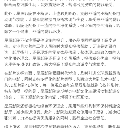
帧画面都细腻生动，音效震撼环绕，营造出沉浸式的观影感受。
此外，星辰影院在座椅设计上也独具匠心。宽敞舒适的座椅配备电
动调节功能，让观众能根据自身需求调节坐姿，享受最舒适的观影
体验。影院还配备了一流的空气净化系统，保证室内空气清新，给
顾客一个健康、舒适的观影环境。
星辰影院不仅注重硬件设施的提升，服务品质同样赢得了高度评
价。专业且友善的工作人员随时为观众提供帮助，无论是购票咨
询、影厅指引，还是现场的零食饮品供应，都体现出细致入微的人
性化服务理念。星辰影院还开设了会员系统，提供积分优惠、提前
选座等多项便利政策，极大提高了观众的忠诚度与满意度。
在影片选择方面，星辰影院紧跟时代潮流，及时引进全球最新最热
门的电影，同时支持多样化的影片类型，从商业大片到艺术电影，
从3D影片到4D体验，每一位观众都能在星辰影院找到心仪的影片。
特别值得一提的是，星辰影院定期举办电影文化主题活动和影迷交
流会，丰富了观影的文化内涵，增强了社区互动。
星辰影院还积极推动绿色环保理念，采用节能灯具和环保材料建设
影厅，减少能源浪费。此外，影院鼓励观众使用电子票务，减少纸
张消耗，力求在提供优质服务的同时，践行企业社会责任。
综上所述，星辰影院不仅是观看电影的地方，更是集视觉、听觉与