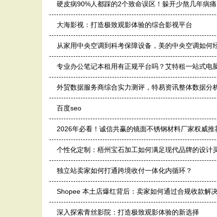
硬皮病90%人都踩的2个致命误区！躲开少熬几年病痛
大海影视：打造极致观影体验的综合影视平台
从家用中央空调到科考保障设备，美的中央空调如何
专业办公笔记本租用有正规平台吗？艾特租一站式电
外贸数据服务商综合实力测评，特易资讯整体数据分
百度seo
2026年必看！诚信共赢的镜面不锈钢材料厂家权威推
个性化定制：梧州宝石加工如何满足现代品牌的设计
独立站卖家如何打通跨境收付一体化内循环？
Shopee 本土店爆红背后：卖家如何通过合规收款解
深入探索青丝影院：打造极致观影体验的新选择