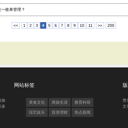
道统一收单管理？
<<
1
2
3
4
5
6
7
8
9
10
11
>>
200
网站标签
版
商旅
赞
美食文化
商旅生涯
教育科研
等多
文
综艺娱乐
投资理财
热点新闻