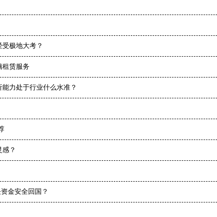
经受极地大考？
脑租赁服务
析能力处于行业什么水准？
荐
灵感？
决资金安全回国？